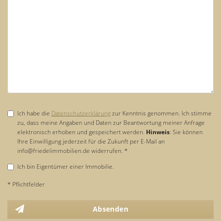
Ich habe die
Datenschutzerklärung
zur Kenntnis genommen. Ich stimme
zu, dass meine Angaben und Daten zur Beantwortung meiner Anfrage
elektronisch erhoben und gespeichert werden.
Hinweis
: Sie können
Ihre Einwilligung jederzeit für die Zukunft per E-Mail an
info@friedelimmobilien.de widerrufen. *
Ich bin Eigentümer einer Immobilie.
* Pflichtfelder
Absenden