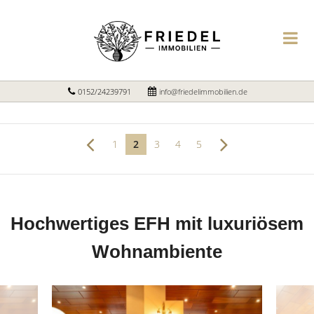
0152/24239791
info@friedelimmobilien.de
1
2
3
4
5
Hochwertiges EFH mit luxuriösem
Wohnambiente