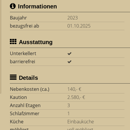
Informationen
Baujahr
2023
bezugsfrei ab
01.10.2025
Ausstattung
Unterkellert
barrierefrei
Details
Nebenkosten (ca.)
140,- €
Kaution
2.580,- €
Anzahl Etagen
3
Schlafzimmer
1
Küche
Einbauküche
möbliert
voll möbliert