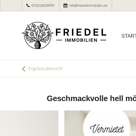
0152/24239791
info@friedelimmobilien.de
STAR
Ergebnisübersicht
Geschmackvolle hell m