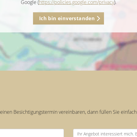
Google (
https://policies.google.com/privacy
).
Ich bin einverstanden
inen Besichtigungstermin vereinbaren, dann füllen Sie einfach