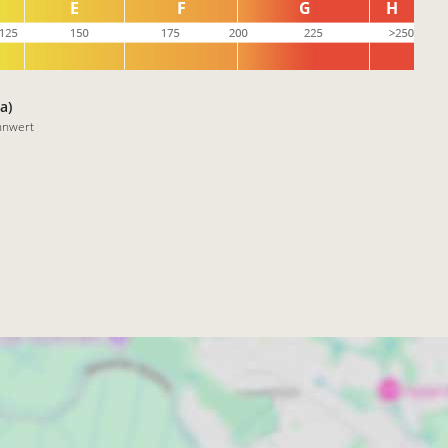
a)
nnwert