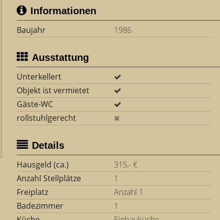
Informationen
Baujahr
1986
Ausstattung
Unterkellert
Objekt ist vermietet
Gäste-WC
rollstuhlgerecht
Details
Hausgeld (ca.)
315,- €
Anzahl Stellplätze
1
Freiplatz
Anzahl 1
Badezimmer
1
Küche
Einbauküche