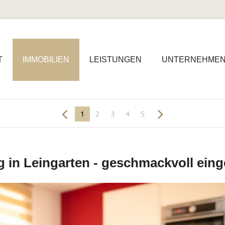
T
IMMOBILIEN
LEISTUNGEN
UNTERNEHME
1
2
3
4
5
 in Leingarten - geschmackvoll einge