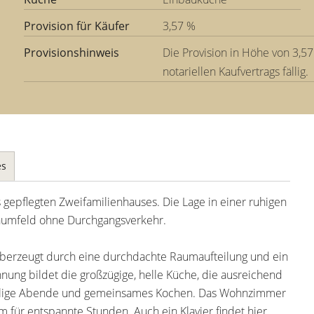
Provision für Käufer
3,57 %
Provisionshinweis
Die Provision in Höhe von 3,57
notariellen Kaufvertrags fällig.
es
gepflegten Zweifamilienhauses. Die Lage in einer ruhigen
numfeld ohne Durchgangsverkehr.
berzeugt durch eine durchdachte Raumaufteilung und ein
g bildet die großzügige, helle Küche, die ausreichend
 gesellige Abende und gemeinsames Kochen. Das Wohnzimmer
für entspannte Stunden. Auch ein Klavier findet hier