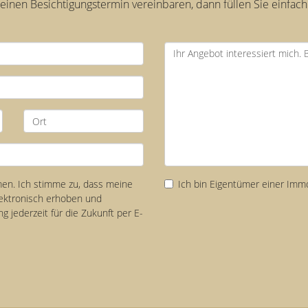
inen Besichtigungstermin vereinbaren, dann füllen Sie einfach
n. Ich stimme zu, dass meine
Ich bin Eigentümer einer Immo
ektronisch erhoben und
ng jederzeit für die Zukunft per E-